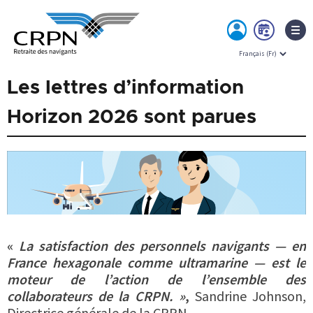
MON
PRE
ESPACE
RDV
Skip
Les lettres d’information
to
content
Horizon 2026 sont parues
«
La satisfaction des personnels navigants — en
France hexagonale comme ultramarine — est le
moteur de l’action de l’ensemble d
es
collaborateurs de la CRPN. »
,
Sandrine Johnson,
Directrice générale de la CRPN.