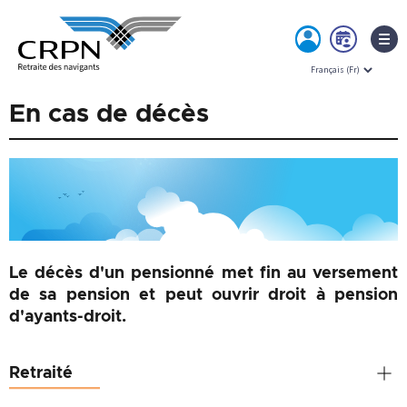
MON
PRE
ESPACE
RDV
Skip
En cas de décès
to
content
Le décès d'un pensionné met fin au versement
de sa pension et peut ouvrir droit à pension
d'ayants-droit.
Retraité