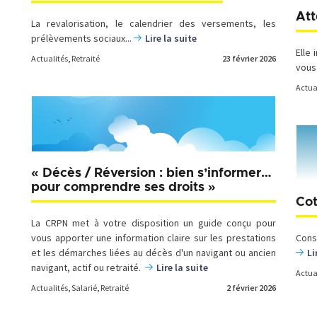
Att
La revalorisation, le calendrier des versements, les
prélèvements sociaux...
Lire la suite
Elle
Actualités
,
Retraité
23 février 2026
vous
Actua
« Décès / Réversion : bien s’informer…
pour comprendre ses droits »
Cot
La CRPN met à votre disposition un guide conçu pour
vous apporter une information claire sur les prestations
Con
et les démarches liées au décès d'un navigant ou ancien
Li
navigant, actif ou retraité.
Lire la suite
Actua
Actualités
,
Salarié
,
Retraité
2 février 2026