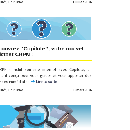
lités
,
CRPN infos
1 juillet 2026
ouvrez “Copilote”, votre nouvel
istant CRPN !
RPN enrichit son site internet avec Copilote, un
stant conçu pour vous guider et vous apporter des
nses immédiates.
Lire la suite
lités
,
CRPN infos
13 mars 2026