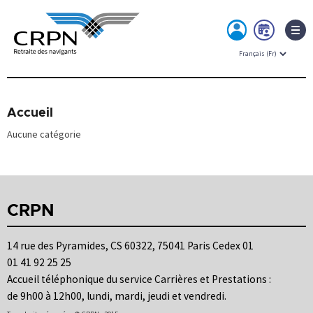
MON
PRE
ESPACE
RDV
Skip
to
content
Accueil
Aucune catégorie
CRPN
14 rue des Pyramides, CS 60322, 75041 Paris Cedex 01
01 41 92 25 25
Accueil téléphonique du service Carrières et Prestations :
de 9h00 à 12h00, lundi, mardi, jeudi et vendredi.