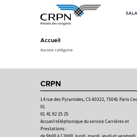
SALA
Skip
to
Accueil
content
Aucune catégorie
CRPN
14 rue des Pyramides, CS 60322, 75041 Paris Ce
01
01 41 92 25 25
Accueil téléphonique du service Carrières et
Prestations :
de 9h00 à 12h00, lundi, mardi, jeudi et vendredi.