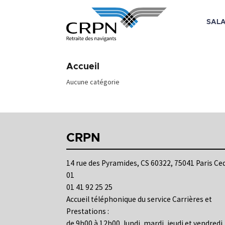
SALA
Skip
to
Accueil
content
Aucune catégorie
CRPN
14 rue des Pyramides, CS 60322, 75041 Paris Ce
01
01 41 92 25 25
Accueil téléphonique du service Carrières et
Prestations :
de 9h00 à 12h00, lundi, mardi, jeudi et vendredi.