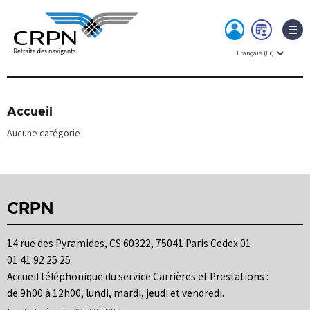
MON
PRE
ESPACE
RDV
Skip
to
content
Accueil
Aucune catégorie
CRPN
14 rue des Pyramides, CS 60322, 75041 Paris Cedex 01
01 41 92 25 25
Accueil téléphonique du service Carrières et Prestations :
de 9h00 à 12h00, lundi, mardi, jeudi et vendredi.