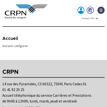
MON
PRE
ESPACE
RDV
Skip
to
content
Accueil
Aucune catégorie
CRPN
14 rue des Pyramides, CS 60322, 75041 Paris Cedex 01
01 41 92 25 25
Accueil téléphonique du service Carrières et Prestations :
de 9h00 à 12h00, lundi, mardi, jeudi et vendredi.