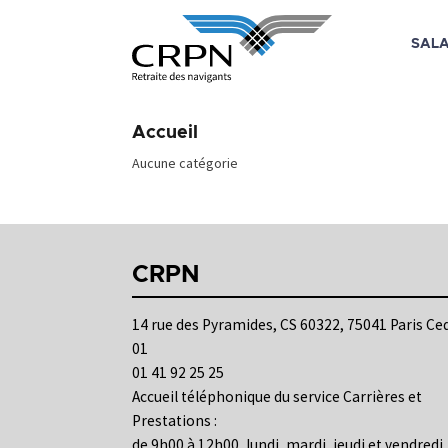
SALA
Skip
to
Accueil
content
Aucune catégorie
CRPN
14 rue des Pyramides, CS 60322, 75041 Paris Ce
01
01 41 92 25 25
Accueil téléphonique du service Carrières et
Prestations :
de 9h00 à 12h00, lundi, mardi, jeudi et vendredi.