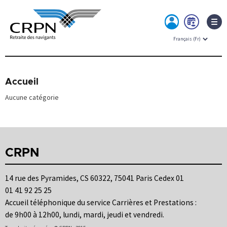
MON
PRE
ESPACE
RDV
Skip
to
content
Accueil
Aucune catégorie
CRPN
14 rue des Pyramides, CS 60322, 75041 Paris Cedex 01
01 41 92 25 25
Accueil téléphonique du service Carrières et Prestations :
de 9h00 à 12h00, lundi, mardi, jeudi et vendredi.