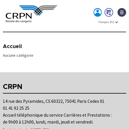
MON
PRE
ESPACE
RDV
Skip
to
content
Accueil
Aucune catégorie
CRPN
14 rue des Pyramides, CS 60322, 75041 Paris Cedex 01
01 41 92 25 25
Accueil téléphonique du service Carrières et Prestations :
de 9h00 à 12h00, lundi, mardi, jeudi et vendredi.