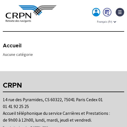
MON
PRE
ESPACE
RDV
Skip
to
content
Accueil
Aucune catégorie
CRPN
14 rue des Pyramides, CS 60322, 75041 Paris Cedex 01
01 41 92 25 25
Accueil téléphonique du service Carrières et Prestations :
de 9h00 à 12h00, lundi, mardi, jeudi et vendredi.