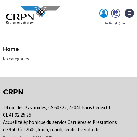
MY
BOO
ACCOUNT
NOW
Skip
to
content
Home
No categories
CRPN
14 rue des Pyramides, CS 60322, 75041 Paris Cedex 01
01 41 92 25 25
Accueil téléphonique du service Carrières et Prestations :
de 9h00 à 12h00, lundi, mardi, jeudi et vendredi.